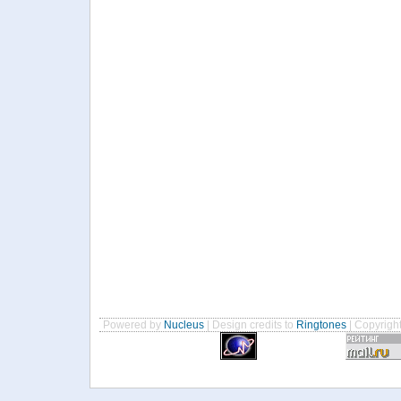
Powered by
Nucleus
| Design credits to
Ringtones
| Copyrigh