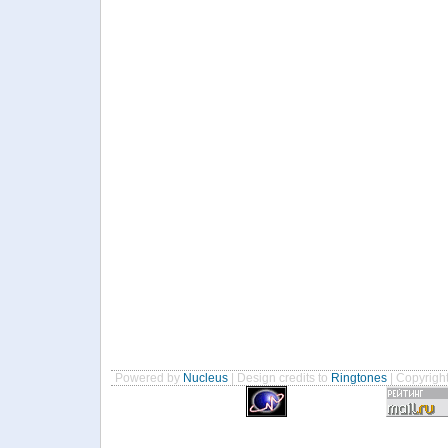
Powered by
Nucleus
| Design credits to
Ringtones
| Copyrigh