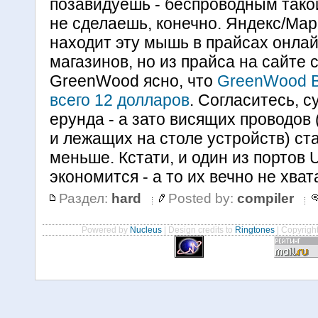
позавидуешь - беспроводным тако
не сделаешь, конечно. Яндекс/Мар
находит эту мышь в прайсах онла
магазинов, но из прайса на сайте 
GreenWood ясно, что
GreenWood B
всего 12 долларов
. Согласитесь, 
ерунда - а зато висящих проводов
и лежащих на столе устройств) ст
меньше. Кстати, и один из портов
экономится - а то их вечно не хват
Раздел:
hard
Posted by:
compiler
Powered by
Nucleus
| Design credits to
Ringtones
| Copyrigh