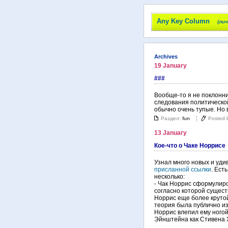
Any Key Column
(ли
Archives
19 January
###
Вообще-то я не поклонни
следования политической
обычно очень тупые. Но
Раздел:
fun
Posted 
13 January
Кое-что о Чаке Норрисе
Узнал много новых и уди
присланной ссылки
. Ест
несколько:
- Чак Норрис сформулир
согласно которой сущест
Норрис еще более крутой
теория была публично и
Норрис влепил ему ногой
Эйнштейна как Стивена 