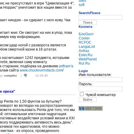
sites
ис не присутствует в игре "Цивилизация 4",
soft
ак Норрис" уничтожит все нации вместе за
Search/Поиск
вает ниндзю - он сдирает с него кожу. Чак
Коллеги
итает книг. Он смотрит на них в упор, пока
БлоGнот
димую ему информацию.
Cooler
RCFOC
исом удар ногой с разворота является
LangaList
бом смертной казни в 16 штатах.
Anfrax
Exler.Ru
а насчитывает 1242 предмета, которыми
WebPlanet
тебя, включая саму комнату.
Rul.Ru
а старание; подборка на дневнике
jetfraer'a
иалам сайта
www.chucknorrisfacts.com
/
Login
Имя пользователя:
by:
compiler
12:34:45
Пароль:
те орехи"
Чужой компьютер
ду Penta по 1,50 фунтов за бутылку?
реворот во взглядах на распространенную
можете использовать Penta для того, что мы
й: оптимальная клеточная гидратация
гативные воздействия условий жизни в XXI
мозгу поддерживать активность весь день".
зчиков тех идиотизмов, что можно
икетках - из опроса, проведенного