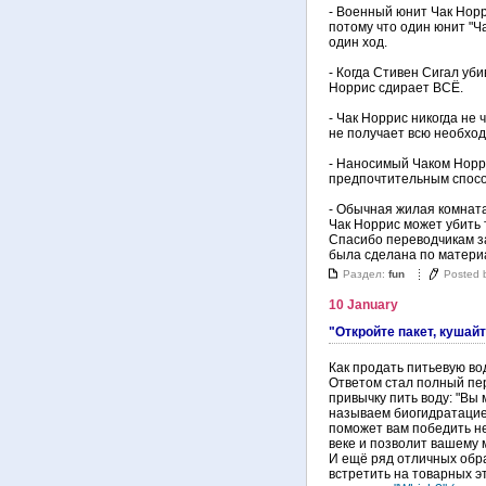
- Военный юнит Чак Норр
потому что один юнит "Ч
один ход.
- Когда Стивен Сигал уби
Норрис сдирает ВСЁ.
- Чак Норрис никогда не ч
не получает всю необхо
- Наносимый Чаком Норр
предпочтительным спосо
- Обычная жилая комнат
Чак Норрис может убить 
Спасибо переводчикам з
была сделана по матер
Раздел:
fun
Posted 
10 January
"Откройте пакет, кушай
Как продать питьевую во
Ответом стал полный пе
привычку пить воду: "Вы 
называем биогидратацие
поможет вам победить не
веке и позволит вашему 
И ещё ряд отличных обра
встретить на товарных эт