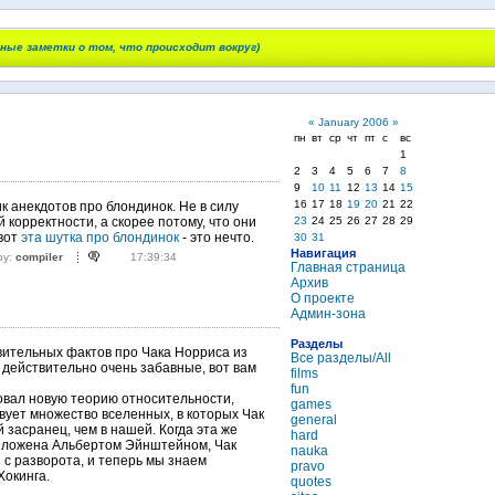
чные заметки о том, что происходит вокруг)
«
January 2006
»
пн
вт
ср
чт
пт
с
вс
1
2
3
4
5
6
7
8
9
10
11
12
13
14
15
16
17
18
19
20
21
22
к анекдотов про блондинок. Не в силу
23
24
25
26
27
28
29
 корректности, а скорее потому, что они
 вот
эта шутка про блондинок
- это нечто.
30
31
Навигация
by:
compiler
17:39:34
Главная страница
Архив
О проекте
Админ-зона
Разделы
вительных фактов про Чака Норриса из
Все разделы/All
ь действительно очень забавные, вот вам
films
fun
овал новую теорию относительности,
games
вует множество вселенных, в которых Чак
general
 засранец, чем в нашей. Когда эта же
hard
зложена Альбертом Эйнштейном, Чак
nauka
 с разворота, и теперь мы знаем
pravo
Хокинга.
quotes