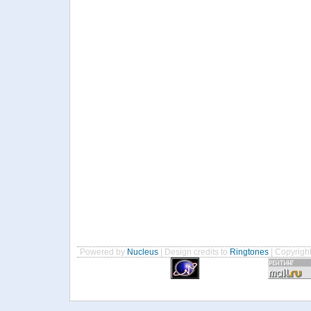
Powered by
Nucleus
| Design credits to
Ringtones
| Copyrigh