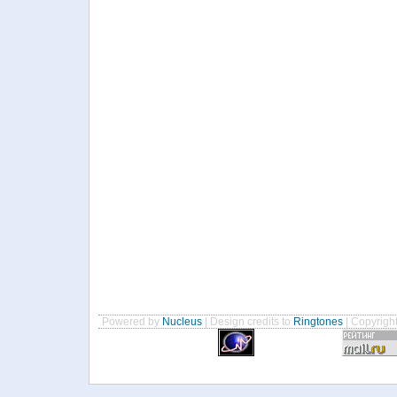
Powered by
Nucleus
| Design credits to
Ringtones
| Copyrigh