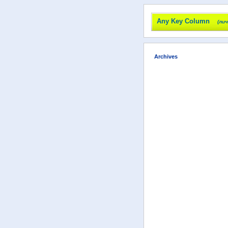
Any Key Column
(ли
Archives