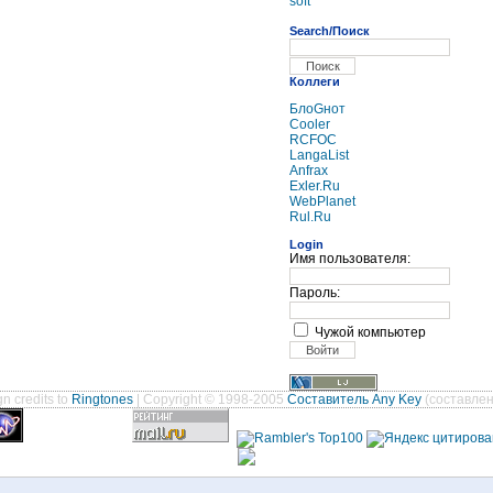
soft
Search/Поиск
Коллеги
БлоGнот
Cooler
RCFOC
LangaList
Anfrax
Exler.Ru
WebPlanet
Rul.Ru
Login
Имя пользователя:
Пароль:
Чужой компьютер
n credits to
Ringtones
| Copyright © 1998-2005
Составитель Any Key
(составлен