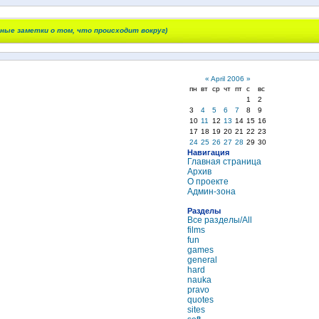
чные заметки о том, что происходит вокруг)
«
April 2006
»
пн
вт
ср
чт
пт
с
вс
1
2
3
4
5
6
7
8
9
10
11
12
13
14
15
16
17
18
19
20
21
22
23
24
25
26
27
28
29
30
Навигация
Главная страница
Архив
О проекте
Админ-зона
Разделы
Все разделы/All
films
fun
games
general
hard
nauka
pravo
quotes
sites