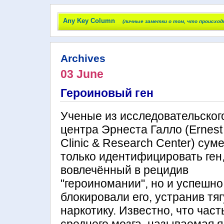
Any Key Column
(личные заметки о том, что происход
Archives
03 June
Героиновый ген
Ученые из исследовательског
центра Эрнеста Галло (Ernest
Clinic & Research Center) сум
только идентифицировать ген
вовлечённый в рецидив
"героиномании", но и успешно
блокировали его, устранив тяг
наркотику. Известно, что част