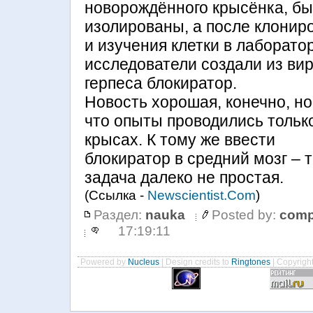
новорождённого крысёнка, б
изолированы, а после клонир
и изучения клетки в лаборато
исследователи создали из ви
герпеса блокиратор.
Новость хорошая, конечно, но
что опыты проводились тольк
крысах. К тому же ввести
блокиратор в средний мозг – 
задача далеко не простая.
(Ссылка -
Newscientist.Сom
)
Раздел:
nauka
Posted by:
comp
17:19:11
Powered by
Nucleus
| Design credits to
Ringtones
| Copyrigh