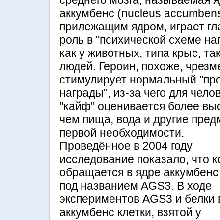
среднего мозга, называемая 
аккумбенс (nucleus accumben
прилежащим ядром, играет г
роль в "психической схеме на
как у животных, типа крыс, так
людей. Героин, похоже, чрезм
стимулирует нормальный "пр
награды", из-за чего для чело
"кайф" оценивается более вы
чем пища, вода и другие пре
первой необходимости.
Проведённое в 2004 году
исследование показало, что к
обращается в ядре аккумбенс 
под названием AGS3. В ходе
экспериментов AGS3 и белки 
аккумбенс клетки, взятой у