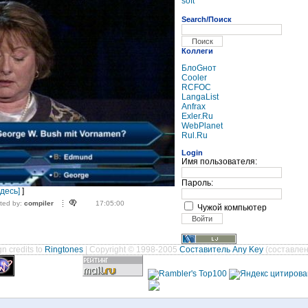
soft
Search/Поиск
Коллеги
БлоGнот
Cooler
RCFOC
LangaList
Anfrax
Exler.Ru
WebPlanet
Rul.Ru
Login
Имя пользователя:
Пароль:
десь]
]
ted by:
compiler
17:05:00
Чужой компьютер
n credits to
Ringtones
| Copyright © 1998-2005
Составитель Any Key
(составлен