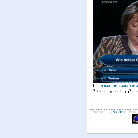
[
[Полный текст заметки з
Раздел:
general
Pos
Powered by
Nucleus
| Desig