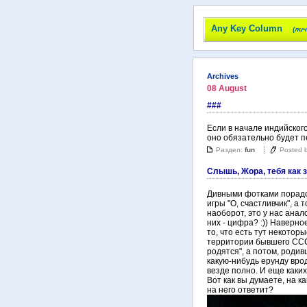
Any Key Column
(ли
Archives
08 August
###
Если в начале индийского
оно обязательно будет пе
Раздел:
fun
Posted 
Слышь, Жора, тебя как 
Дивными фотками порадо
игры "О, счастливчик", а 
наоборот, это у нас анало
них - цифра? :)) Наверно
то, что есть тут некотор
территории бывшего СССР
родятся", а потом, родив
какую-нибудь ерунду вроде
везде полно. И еще каких
Вот как вы думаете, на 
на него ответит?