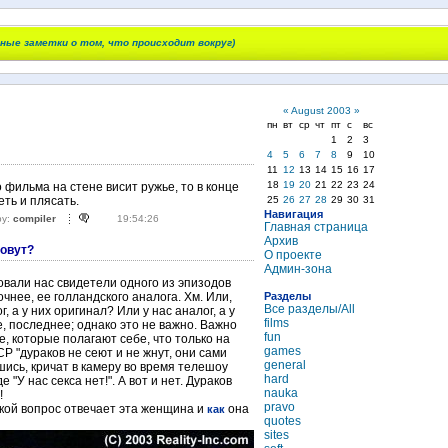
чные заметки о том, что происходит вокруг)
«
August 2003
»
пн
вт
ср
чт
пт
с
вс
1
2
3
4
5
6
7
8
9
10
11
12
13
14
15
16
17
18
19
20
21
22
23
24
 фильма на стене висит ружье, то в конце
25
26
27
28
29
30
31
ть и плясать.
Навигация
by:
compiler
19:54:26
Главная страница
Архив
зовут?
О проекте
Админ-зона
вали нас свидетели одного из эпизодов
Разделы
точнее, ее голландского аналога. Хм. Или,
Все разделы/All
г, а у них оригинал? Или у нас аналог, а у
films
е, последнее; однако это не важно. Важно
fun
ые, которые полагают себе, что только на
games
 "дураков не сеют и не жнут, они сами
general
шись, кричат в камеру во время телешоу
hard
 "У нас секса нет!". А вот и нет. Дураков
nauka
!
pravo
какой вопрос отвечает эта женщина и
она
как
quotes
sites