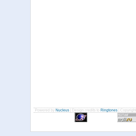
Powered by
Nucleus
| Design credits to
Ringtones
| Copyrigh