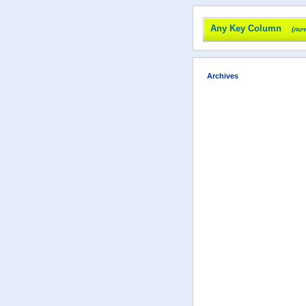
Any Key Column
(ли
Archives