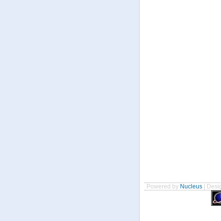
Powered by
Nucleus
| Desig