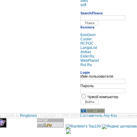
sites
soft
Search/Поиск
Коллеги
БлоGнот
Cooler
RCFOC
LangaList
Anfrax
Exler.Ru
WebPlanet
Rul.Ru
Login
Имя пользователя:
Пароль:
Чужой компьютер
n credits to
Ringtones
| Copyright © 1998-2005
Составитель Any Key
(составлен