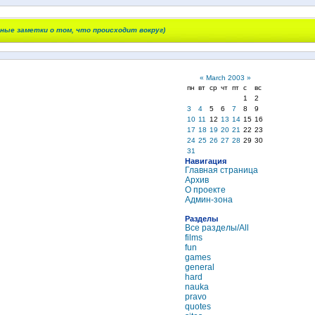
чные заметки о том, что происходит вокруг)
«
March 2003
»
пн
вт
ср
чт
пт
с
вс
1
2
3
4
5
6
7
8
9
10
11
12
13
14
15
16
17
18
19
20
21
22
23
24
25
26
27
28
29
30
31
Навигация
Главная страница
Архив
О проекте
Админ-зона
Разделы
Все разделы/All
films
fun
games
general
hard
nauka
pravo
quotes