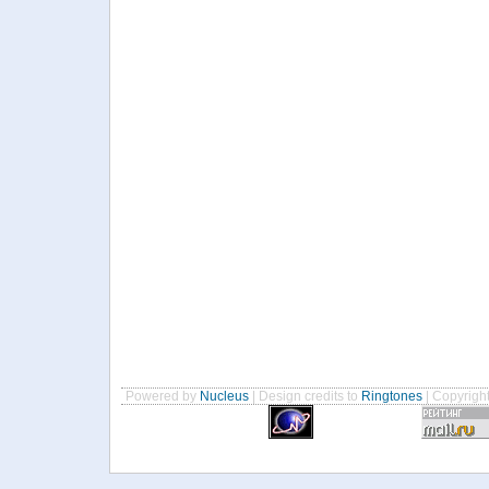
Powered by
Nucleus
| Design credits to
Ringtones
| Copyrigh