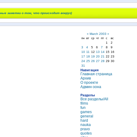
чные заметки о том, что происходит вокруг)
«
March 2003
»
пн
вт
ср
чт
пт
с
вс
1
2
3
4
5
6
7
8
9
10
11
12
13
14
15
16
17
18
19
20
21
22
23
24
25
26
27
28
29
30
31
Навигация
Главная страница
Архив
О проекте
Админ-зона
Разделы
Все разделы/All
films
fun
games
general
hard
nauka
pravo
quotes