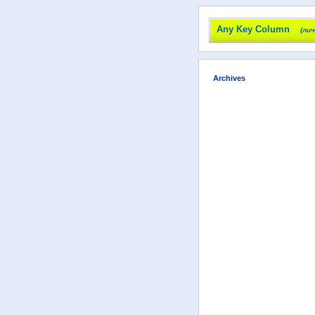
Any Key Column
(ли
Archives