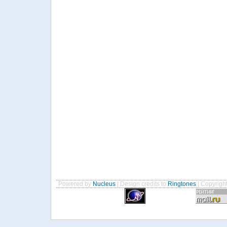
Powered by
Nucleus
| Design credits to
Ringtones
| Copyrigh