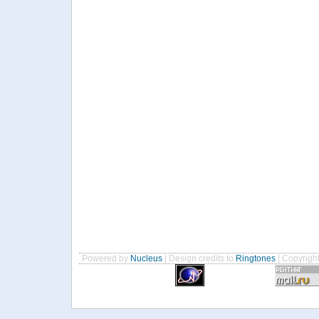
Powered by
Nucleus
| Design credits to
Ringtones
| Copyrigh