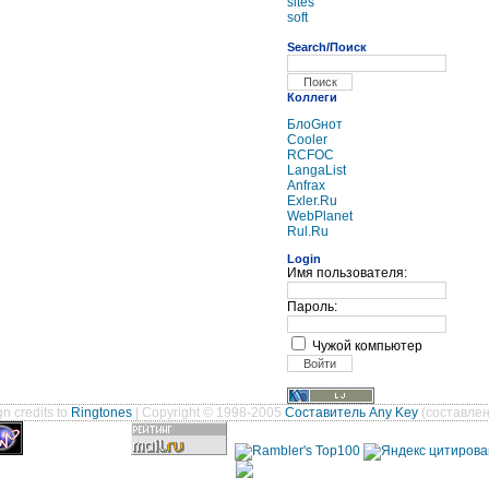
sites
soft
Search/Поиск
Коллеги
БлоGнот
Cooler
RCFOC
LangaList
Anfrax
Exler.Ru
WebPlanet
Rul.Ru
Login
Имя пользователя:
Пароль:
Чужой компьютер
n credits to
Ringtones
| Copyright © 1998-2005
Составитель Any Key
(составлен