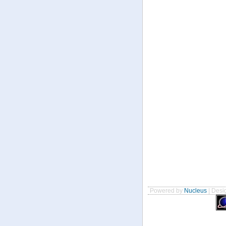
Powered by
Nucleus
| Desig