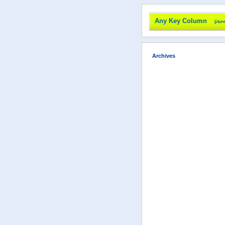
Any Key Column
(ли
Archives