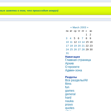
чные заметки о том, что происходит вокруг)
«
March 2003
»
пн
вт
ср
чт
пт
с
вс
1
2
3
4
5
6
7
8
9
10
11
12
13
14
15
16
17
18
19
20
21
22
23
24
25
26
27
28
29
30
31
Навигация
Главная страница
Архив
О проекте
Админ-зона
Разделы
Все разделы/All
films
fun
games
general
hard
nauka
pravo
quotes