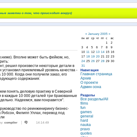
чные заметки о том, что происходит вокруг)
«
January 2005
»
пн
вт
ср
чт
пт
с
вс
1
2
3
4
5
6
7
8
9
10
11
12
13
14
15
16
17
18
19
20
21
22
23
м.ниже). Вполне может быть фейком, но,
24
25
26
27
28
29
30
рить:
ант, решил произвести некоторые детали в
31
и установил приемлемый уровень качества -
Навигация
Главная страница
10 000. Когда они получили заказ, его
Архив
едующего содержания:
О проекте
Админ-зона
жем понять деловую практику в Северной
Разделы
 в каждые 10 000 деталей три бракованные
Все разделы/All
тдельно. Надеемся, вам понравится".
films
fun
 руководство по реинжинирингу бизнес-
games
к Робсон, Филипп Уллах, перевод под
general
или
hard
by:
compiler
14:14:49
nauka
pravo
quotes