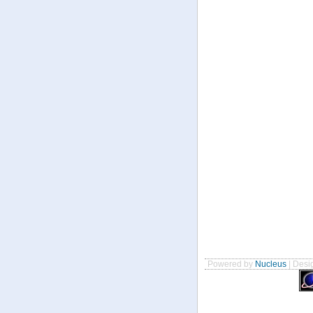
Powered by
Nucleus
| Desig