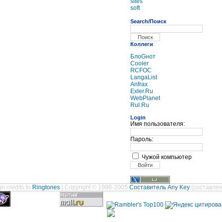
sites
soft
Search/Поиск
Коллеги
БлоGнот
Cooler
RCFOC
LangaList
Anfrax
Exler.Ru
WebPlanet
Rul.Ru
Login
Имя пользователя:
Пароль:
Чужой компьютер
n credits to
Ringtones
| Copyright © 1998-2005
Составитель Any Key
(составлен