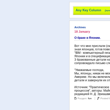
Any Key Column
(ли
Archives
18 January
О браке в Японии.
Вот что мне прислали (с
зная японцев, готов пове
"IBM - компьютерный гиг
Японии и в спецификаци
3 бракованные детали на 
сопровождало письмо сл
"Уважаемые господа,
Мы, японцы, никак не мо
Америке. Но мы включили
детали и завернули их о
Источник: "Практическое
процессов", авторы: Май
редакцией Н. Д. Эриашв
Раздел:
fun
Posted 